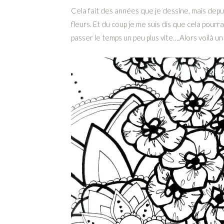
Cela fait des années que je dessine, mais depu
fleurs. Et du coup je me suis dis que cela pourra
passer le temps un peu plus vite….Alors voilà un