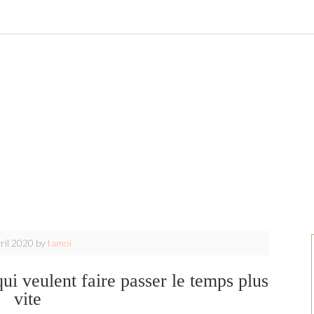
ril 2020
by
tamoi
ui veulent faire passer le temps plus
vite