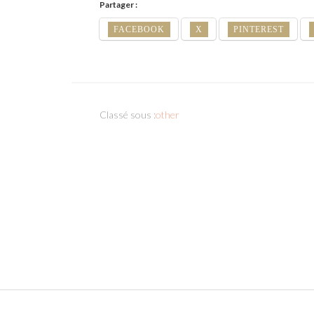
Partager :
FACEBOOK
X
PINTEREST
Classé sous :
other