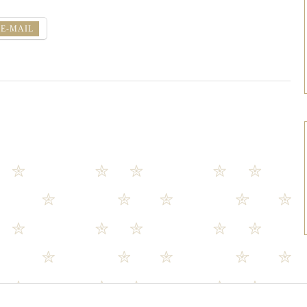
E-MAIL
«
»