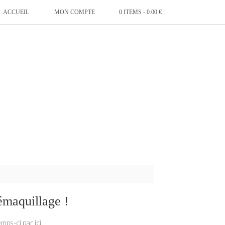
ACCUEIL
MON COMPTE
0 ITEMS -
0.00
€
émaquillage !
ps-ci par ici.