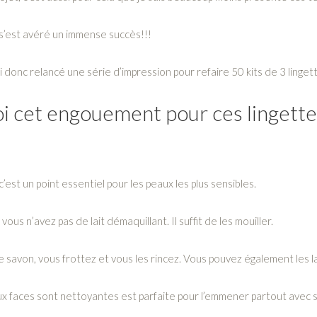
 s’est avéré un immense succès!!!
’ai donc relancé une série d’impression pour refaire 50 kits de 3 linget
i cet engouement pour ces lingette
st un point essentiel pour les peaux les plus sensibles.
vous n’avez pas de lait démaquillant. Il suffit de les mouiller.
de savon, vous frottez et vous les rincez. Vous pouvez également les l
x faces sont nettoyantes est parfaite pour l’emmener partout avec soi.