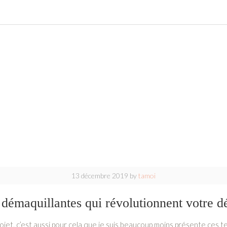
13 décembre 2019
by
tamoi
s démaquillantes qui révolutionnent votre d
projet, c’est aussi pour cela que je suis beaucoup moins présente ces tem