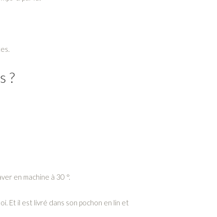
tes.
s ?
aver en machine à 30 °.
 Et il est livré dans son pochon en lin et