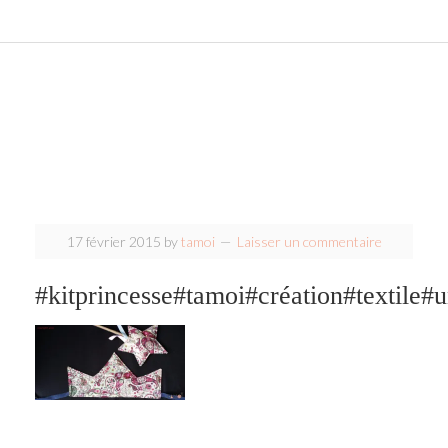
17 février 2015
by
tamoi
Laisser un commentaire
#kitprincesse#tamoi#création#textile#