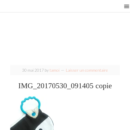
30 mai 2017
by
tamoi
Laisser un commentaire
IMG_20170530_091405 copie