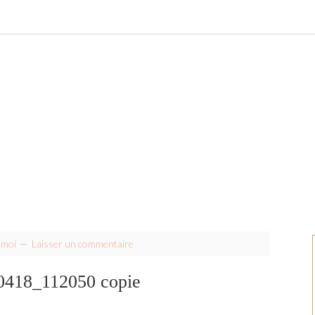
amoi
Laisser un commentaire
418_112050 copie