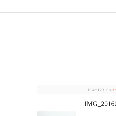
18 avril 2016
by
t
IMG_20160