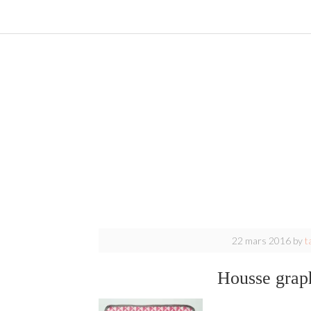
22 mars 2016
by
t
Housse graph