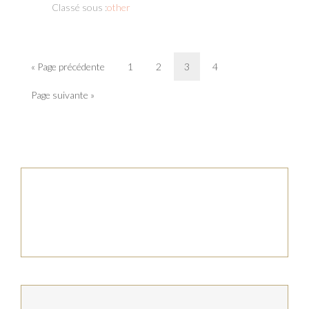
Classé sous :
other
« Page précédente
1
2
3
4
Page suivante »