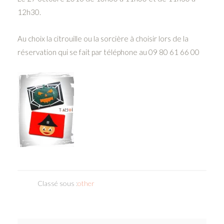
12h30.
Au choix la citrouille ou la sorcière à choisir lors de la
réservation qui se fait par téléphone au 09 80 61 66 00
Classé sous :
other