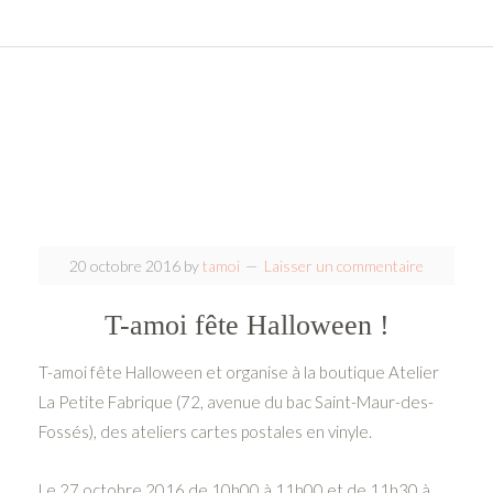
20 octobre 2016
by
tamoi
Laisser un commentaire
T-amoi fête Halloween !
T-amoi fête Halloween et organise à la boutique Atelier
La Petite Fabrique (
72, avenue du bac
Saint-Maur-des-
Fossés)
, des ateliers cartes postales en vinyle.
Le 27 octobre 2016 de 10h00 à 11h00 et de 11h30 à