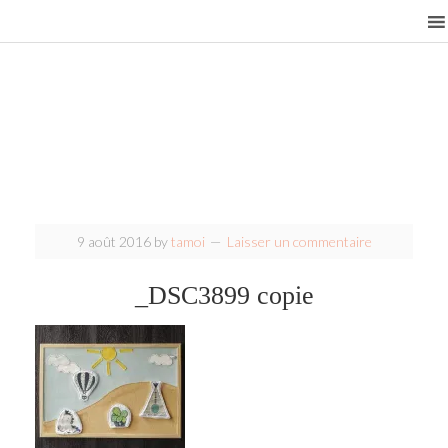
9 août 2016
by
tamoi
Laisser un commentaire
_DSC3899 copie