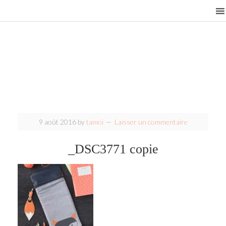
9 août 2016
by
tamoi
Laisser un commentaire
_DSC3771 copie