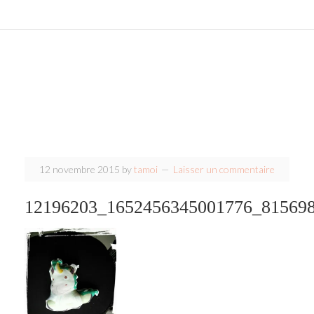
12 novembre 2015
by
tamoi
Laisser un commentaire
12196203_1652456345001776_81569