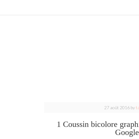
27 août 2016
by
t
1 Coussin bicolore graphi
Google