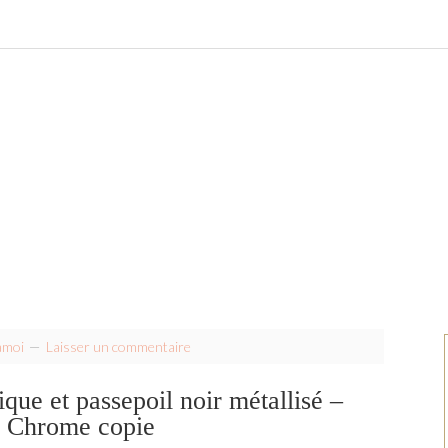
amoi
Laisser un commentaire
que et passepoil noir métallisé –
 Chrome copie