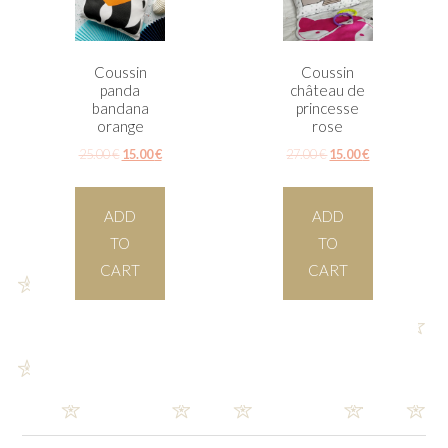
Coussin
Coussin
panda
château de
bandana
princesse
orange
rose
25.00
€
15.00
€
27.00
€
15.00
€
ADD
ADD
TO
TO
CART
CART