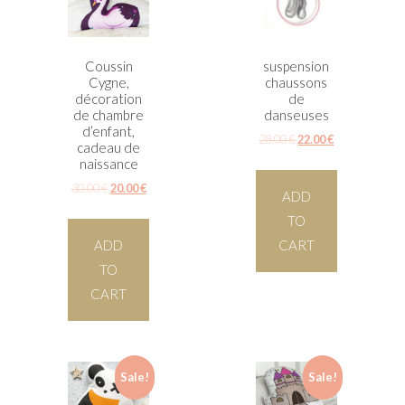
Coussin
suspension
Cygne,
chaussons
décoration
de
de chambre
danseuses
d’enfant,
28.00
€
22.00
€
cadeau de
naissance
30.00
€
20.00
€
ADD
TO
ADD
CART
TO
CART
Sale!
Sale!