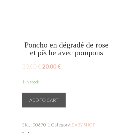
Poncho en dégradé de rose
et pêche avec pompons
30.00
€
20.00
€
1 in stock
Poncho
ADD TO CART
en
dégradé
de
SKU:
00670-1
Category:
BABY SHOP
rose