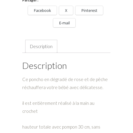
Partager :
et
Facebook
X
Pinterest
pêche
avec
E-mail
pompons
quantity
Description
Description
Ce poncho en dégradé de rose et de pêche
réchauffera votre bébé avec délicatesse.
il est entièrement réalisé à la main au
crochet
hauteur totale avec pompon 30 cm, sans