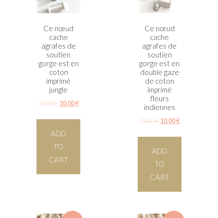
Ce nœud
Ce nœud
cache
cache
agrafes de
agrafes de
soutien
soutien
gorge est en
gorge est en
coton
double gaze
imprimé
de coton
jungle
imprimé
fleurs
15.00
€
10.00
€
indiennes
15.00
€
10.00
€
ADD
TO
ADD
CART
TO
CART