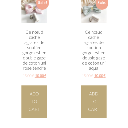
Sale!
Sale!
Ce nœud
Ce nœud
cache
cache
agrafes de
agrafes de
soutien
soutien
gorge est en
gorge est en
double gaze
double gaze
de coton uni
de coton uni
rose tendre
aqua
15.00
€
10.00
€
15.00
€
10.00
€
ADD
ADD
TO
TO
CART
CART