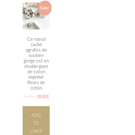
Sale!
Ce nœud
cache
agrafes de
soutien
gorge est en
double gaze
de coton
imprimé
fleurs de
coton
15.00
€
10.00
€
ADD
TO
CART