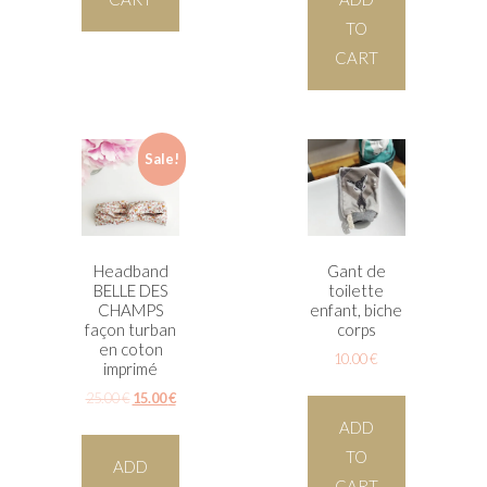
TO
CART
Sale!
Headband
Gant de
BELLE DES
toilette
CHAMPS
enfant, biche
façon turban
corps
en coton
10.00
€
imprimé
25.00
€
15.00
€
ADD
TO
ADD
CART