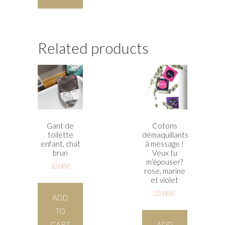
Related products
Gant de
Cotons
toilette
démaquillants
enfant, chat
à message !
brun
Veux tu
m’épouser?
10.00
€
rose, marine
et violet
25.00
€
ADD
TO
CART
ADD