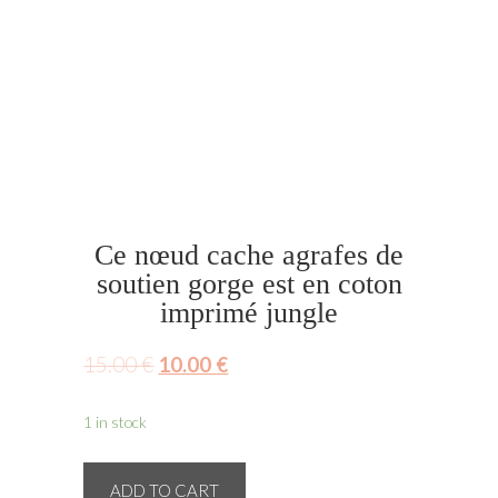
Ce nœud cache agrafes de
soutien gorge est en coton
imprimé jungle
15.00
€
10.00
€
1 in stock
Ce
ADD TO CART