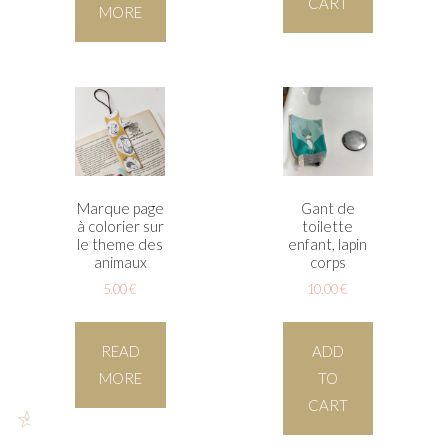
CART
MORE
Marque page
Gant de
à colorier sur
toilette
le theme des
enfant, lapin
animaux
corps
5.00
€
10.00
€
READ
ADD
MORE
TO
CART