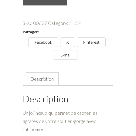
nœud
cache
agrafes
SKU:
00627
Category:
SHOP
de
Partager :
soutien
Facebook
X
Pinterest
gorge
est
E-mail
en
coton
imprimé
Description
jungle
quantity
Description
Un joli nœud qui permet de cacher les
agrafes de votre soutien-gorge avec
raffinement.