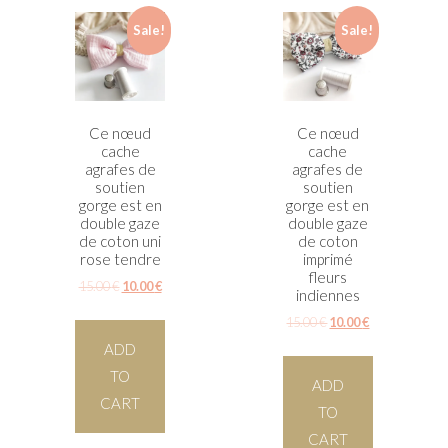
Sale!
Sale!
Ce nœud
Ce nœud
cache
cache
agrafes de
agrafes de
soutien
soutien
gorge est en
gorge est en
double gaze
double gaze
de coton uni
de coton
rose tendre
imprimé
fleurs
15.00
€
10.00
€
indiennes
15.00
€
10.00
€
ADD
TO
ADD
CART
TO
CART