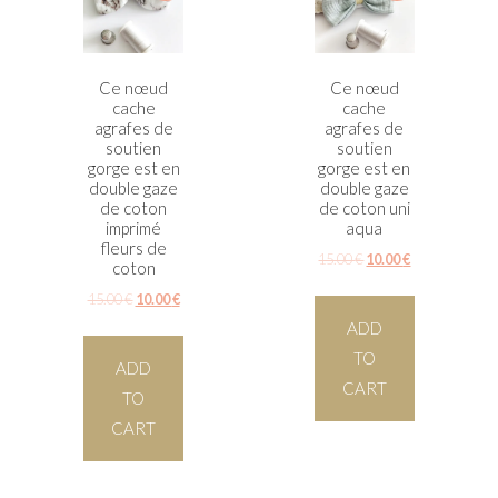
Ce nœud
Ce nœud
cache
cache
agrafes de
agrafes de
soutien
soutien
gorge est en
gorge est en
double gaze
double gaze
de coton
de coton uni
imprimé
aqua
fleurs de
15.00
€
10.00
€
coton
15.00
€
10.00
€
ADD
TO
ADD
CART
TO
CART