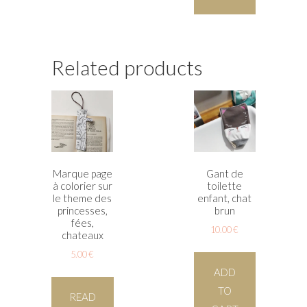
Related products
Marque page
Gant de
à colorier sur
toilette
le theme des
enfant, chat
princesses,
brun
fées,
10.00
€
chateaux
5.00
€
ADD
TO
READ