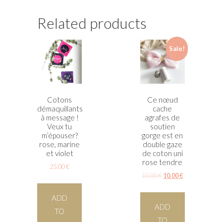
Related products
Sale!
Cotons
Ce nœud
démaquillants
cache
à message !
agrafes de
Veux tu
soutien
m’épouser?
gorge est en
rose, marine
double gaze
et violet
de coton uni
rose tendre
25.00
€
15.00
€
10.00
€
ADD
ADD
TO
TO