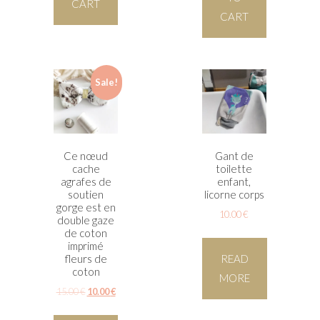
CART
CART
Sale!
Ce nœud
Gant de
cache
toilette
agrafes de
enfant,
soutien
licorne corps
gorge est en
10.00
€
double gaze
de coton
imprimé
READ
fleurs de
coton
MORE
15.00
€
10.00
€