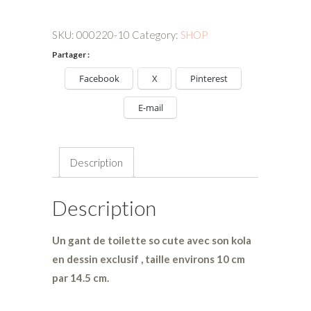
toilette
enfant,
SKU:
000220-10
Category:
SHOP
koala
Partager :
quantity
Facebook
X
Pinterest
E-mail
Description
Description
Un gant de toilette so cute avec son kola
en dessin exclusif , taille environs 10 cm
par 14.5 cm.