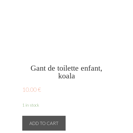
Gant de toilette enfant,
koala
10.00
€
1 in stock
Gant
ADD TO CART
de