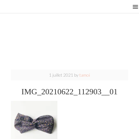
1 juillet 2021
by
tamoi
IMG_20210622_112903__01