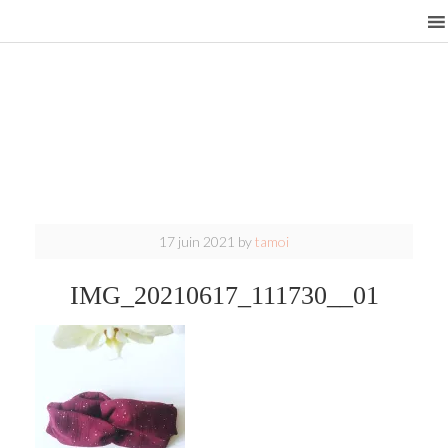
17 juin 2021
by
tamoi
IMG_20210617_111730__01