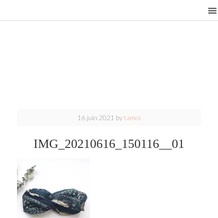
16 juin 2021
by
tamoi
IMG_20210616_150116__01