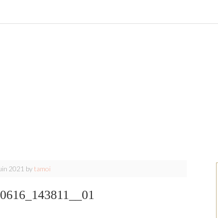
uin 2021
by
tamoi
0616_143811__01