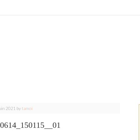
uin 2021
by
tamoi
0614_150115__01