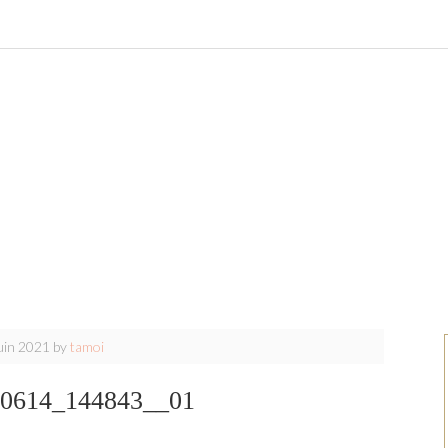
uin 2021
by
tamoi
0614_144843__01