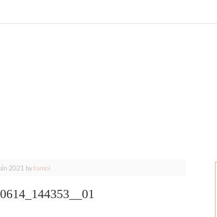
uin 2021
by
tamoi
0614_144353__01