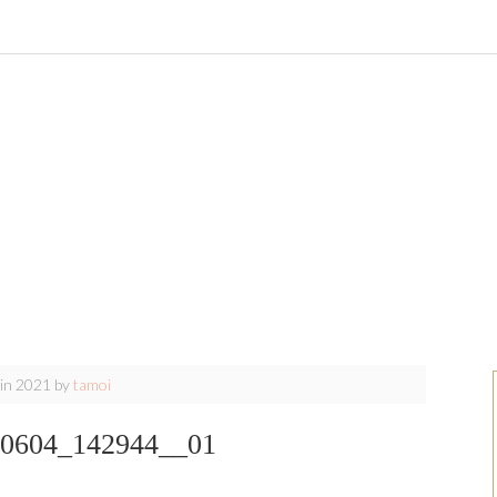
uin 2021
by
tamoi
0604_142944__01