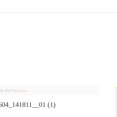
uin 2021
by
tamoi
04_141811__01 (1)