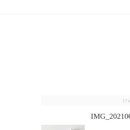
17 j
IMG_202106