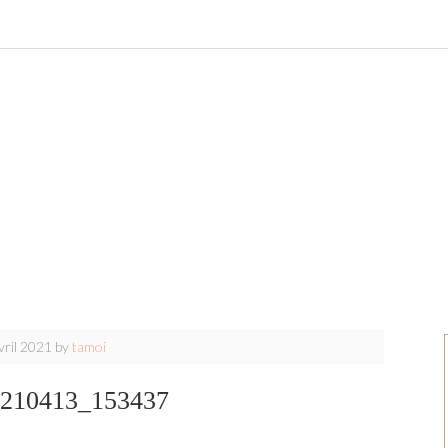
vril 2021
by
tamoi
210413_153437