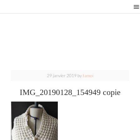
29 janvier 2019
by
tamoi
IMG_20190128_154949 copie