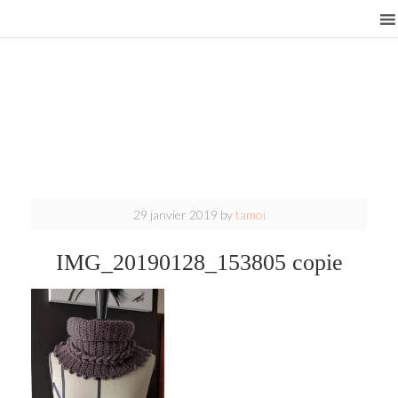
29 janvier 2019
by
tamoi
IMG_20190128_153805 copie