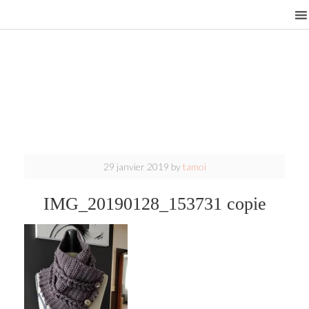
29 janvier 2019
by
tamoi
IMG_20190128_153731 copie