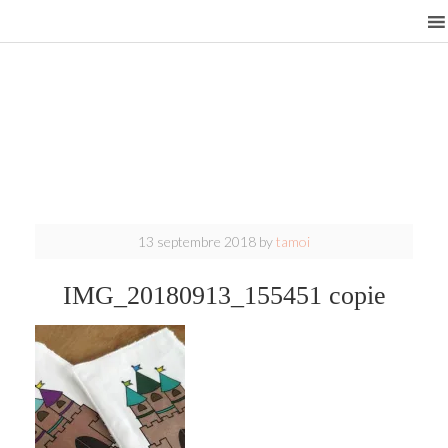
13 septembre 2018
by
tamoi
IMG_20180913_155451 copie