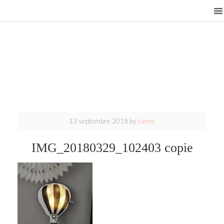
13 septembre 2018
by
tamoi
IMG_20180329_102403 copie