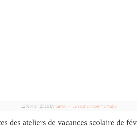
12 février 2018
by
tamoi
Laisser un commentaire
es des ateliers de vacances scolaire de fév