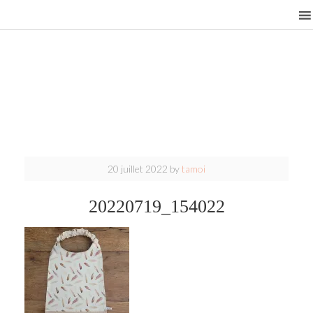
20 juillet 2022
by
tamoi
20220719_154022