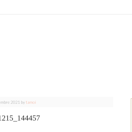
embre 2021
by
tamoi
1215_144457