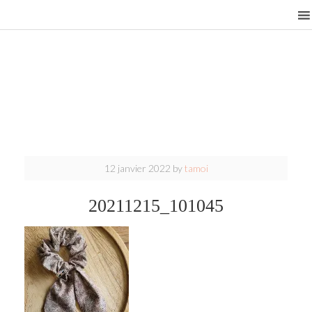
12 janvier 2022
by
tamoi
20211215_101045