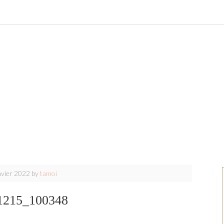
nvier 2022
by
tamoi
1215_100348