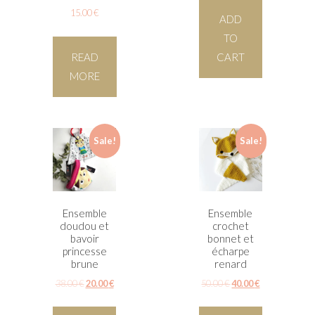
15.00
€
ADD
TO
READ
CART
MORE
Sale!
Sale!
Ensemble
Ensemble
doudou et
crochet
bavoir
bonnet et
princesse
écharpe
brune
renard
38.00
€
20.00
€
50.00
€
40.00
€