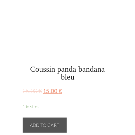
Coussin panda bandana
bleu
25.00
€
15.00
€
1 in stock
Coussin
ADD TO CART
panda