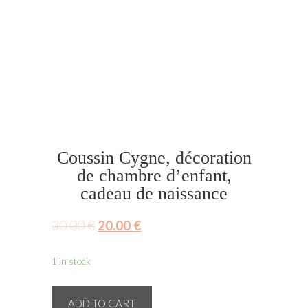
Coussin Cygne, décoration
de chambre d’enfant,
cadeau de naissance
30.00
€
20.00
€
1 in stock
Coussin
ADD TO CART