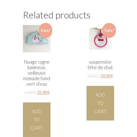
Related products
Sale!
Sale!
Nuage cygne
suspension
lumineux,
tête de chat
veilleuse
25.00
€
20.00
€
nomade fond
vert d’eau
55.00
€
35.00
€
ADD
TO
ADD
CART
TO
CART