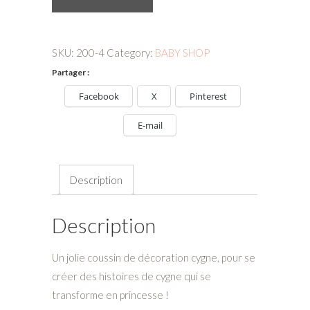
Cygne,
décoration
de
SKU:
200-4
Category:
BABY SHOP
chambre
Partager :
d'enfant,
Facebook
X
Pinterest
cadeau
de
E-mail
naissance
quantity
Description
Description
Un jolie coussin de décoration cygne, pour se
créer des histoires de cygne qui se
transforme en princesse !