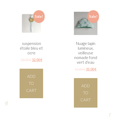
Sale!
Sale!
suspension
Nuage lapin
étoile bleu et
lumineux,
ocre
veilleuse
nomade fond
18.00
€
12.00
€
vert d’eau
55.00
€
35.00
€
ADD
TO
ADD
CART
TO
CART