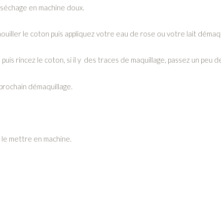
s, séchage en machine doux.
iller le coton puis appliquez votre eau de rose ou votre lait démaqu
 puis rincez le coton, si il y des traces de maquillage, passez un pe
 prochain démaquillage.
t le mettre en machine.