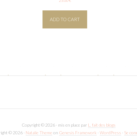
25.00
€
ADD TO CART
Copyright © 2026 · mis en place par
L. fait des blogs
ight © 2026 ·
Natalie Theme
on
Genesis Framework
·
WordPress
·
Se con