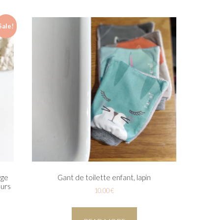
Sale!
rge
Gant de toilette enfant, lapin
eurs
10.00
€