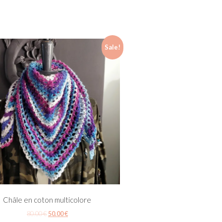
Sale!
Châle en coton multicolore
80.00
€
50.00
€