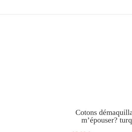
Cotons démaquilla
m’épouser? turq