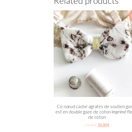
Related products
Ce nœud cache agrafes de soutien go
est en double gaze de coton imprimé fl
de coton
15.00
€
10.00
€